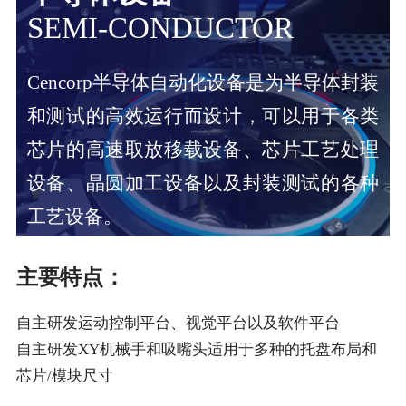
SEMI-CONDUCTOR
Cencorp半导体⾃动化设备是为半导体封装
和测试的⾼效运⾏⽽设计，可以⽤于各类
芯⽚的⾼速取放移载设备、芯⽚⼯艺处理
设备、晶圆加⼯设备以及封装测试的各种
⼯艺设备。
主要特点：
⾃主研发运动控制平台、视觉平台以及软件平台
⾃主研发XY机械⼿和吸嘴头适⽤于多种的托盘布局和
芯⽚/模块尺⼨