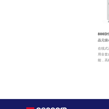
800D
晶元级
在线式
用全套
能，高
子、医
作业。